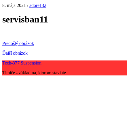
8. mája 2021 /
adore132
servisban11
Predošlý obrázok
Ďalší obrázok
Tech-377 Suspension
Tlmiče - základ na, ktorom staviate.
Scroll
Up