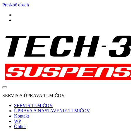
Preskoč obsah
facebook
instagram
Tech-
377
Suspension
SERVIS A ÚPRAVA TLMIČOV
SERVIS TLMIČOV
ÚPRAVA A NASTAVENIE TLMIČOV
Kontakt
WP
Öhlins