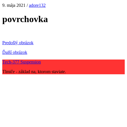
9. mája 2021 /
adore132
povrchovka
Predošlý obrázok
Ďalší obrázok
Tech-377 Suspension
Tlmiče - základ na, ktorom staviate.
Scroll
Up