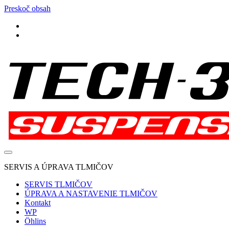
Preskoč obsah
facebook
instagram
Tech-
377
Suspension
SERVIS A ÚPRAVA TLMIČOV
SERVIS TLMIČOV
ÚPRAVA A NASTAVENIE TLMIČOV
Kontakt
WP
Öhlins